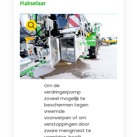
Hakselaar
ελληνικά
Svenska
한국의
日本語
Om de
verdringerpomp
zoveel mogelijk te
中文
beschermen tegen
vreemde
voorwerpen of om
Português
verstoppingen door
zware mengmest te
vermijden, heeft