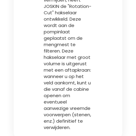
Türk
JOSKIN de "Rotation-
Cut" hakselaar
ontwikkeld. Deze
العربية
wordt aan de
pompinlaat
geplaatst om de
رسید ن
mengmest te
filteren. Deze
hakselaar met groot
volume is uitgerust
met een aftapkraan:
wanneer u op het
veld aankomt, kunt u
die vanaf de cabine
openen om
eventueel
aanwezige vreemde
voorwerpen (stenen,
enz.) definitief te
verwijderen.