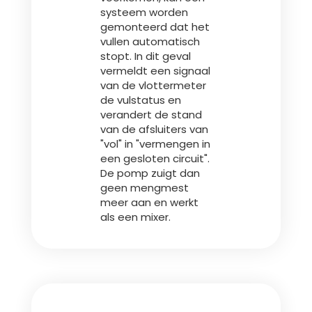
systeem worden
gemonteerd dat het
Български
vullen automatisch
stopt. In dit geval
vermeldt een signaal
Eesti keel
van de vlottermeter
de vulstatus en
verandert de stand
Slovenija
van de afsluiters van
"vol" in "vermengen in
een gesloten circuit".
Lietuvių kalba
De pomp zuigt dan
geen mengmest
meer aan en werkt
als een mixer.
Česká republika
Srpski
Yкраїнська мова