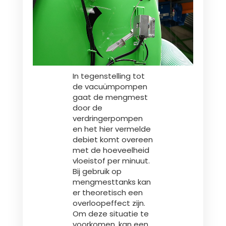
Polski
FAN SHOP
Brochure downladen
In tegenstelling tot
Italiano
PARTS BOOK
de vacuümpompen
gaat de mengmest
door de
Dansk
verdringerpompen
JOBS
en het hier vermelde
debiet komt overeen
met de hoeveelheid
Română
vloeistof per minuut.
CONTACT
Bij gebruik op
mengmesttanks kan
Suomi
er theoretisch een
overloopeffect zijn.
Om deze situatie te
MyJOSKIN
Magyar
voorkomen, kan een