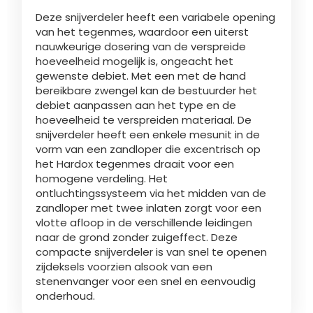
Türk
Deze snijverdeler heeft een variabele opening
van het tegenmes, waardoor een uiterst
nauwkeurige dosering van de verspreide
العربية
hoeveelheid mogelijk is, ongeacht het
gewenste debiet. Met een met de hand
bereikbare zwengel kan de bestuurder het
رسید ن
debiet aanpassen aan het type en de
hoeveelheid te verspreiden materiaal. De
snijverdeler heeft een enkele mesunit in de
vorm van een zandloper die excentrisch op
het Hardox tegenmes draait voor een
homogene verdeling. Het
ontluchtingssysteem via het midden van de
zandloper met twee inlaten zorgt voor een
vlotte afloop in de verschillende leidingen
naar de grond zonder zuigeffect. Deze
compacte snijverdeler is van snel te openen
zijdeksels voorzien alsook van een
stenenvanger voor een snel en eenvoudig
onderhoud.