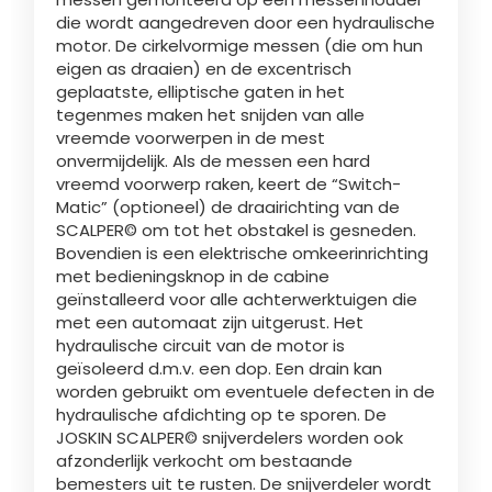
die wordt aangedreven door een hydraulische
motor. De cirkelvormige messen (die om hun
Български
eigen as draaien) en de excentrisch
geplaatste, elliptische gaten in het
tegenmes maken het snijden van alle
Eesti keel
vreemde voorwerpen in de mest
onvermijdelijk. Als de messen een hard
vreemd voorwerp raken, keert de “Switch-
Slovenija
Matic” (optioneel) de draairichting van de
SCALPER© om tot het obstakel is gesneden.
Bovendien is een elektrische omkeerinrichting
Lietuvių kalba
met bedieningsknop in de cabine
geïnstalleerd voor alle achterwerktuigen die
met een automaat zijn uitgerust. Het
Česká republika
hydraulische circuit van de motor is
geïsoleerd d.m.v. een dop. Een drain kan
worden gebruikt om eventuele defecten in de
hydraulische afdichting op te sporen. De
Srpski
JOSKIN SCALPER© snijverdelers worden ook
afzonderlijk verkocht om bestaande
bemesters uit te rusten. De snijverdeler wordt
Yкраїнська мова