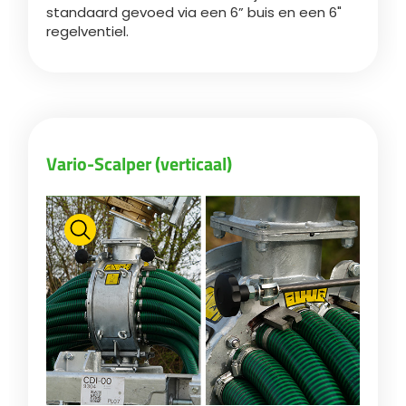
standaard gevoed via een 6” buis en een 6"
regelventiel.
ελληνικά
Svenska
Vario-Scalper (verticaal)
한국의
日本語
中文
Português