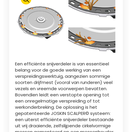
Polski
FAN SHOP
Brochure downladen
Italiano
PARTS BOOK
Een efficiënte snijverdeler is van essentieel
Dansk
belang voor de goede werking van een
JOBS
verspreidingswerktuig, aangezien sommige
soorten drijfmest (vooral van runderen) veel
Română
vezels en vreemde voorwerpen bevatten.
Bovendien leidt een verstopte opening tot
CONTACT
een onregelmatige verspreiding of tot
werkonderbreking. De oplossing is het
Suomi
gepatenteerde JOSKIN SCALPER© systeem:
een uiterst efficiënte snijverdeler bestaande
uit vrij draaiende, zelfslijpende cirkelvormige
MyJOSKIN
Magyar
messen gemonteerd op een messenhouder