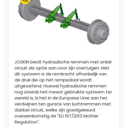
Polski
FAN SHOP
Brochure downladen
Italiano
PARTS BOOK
JOSKIN biedt hydraulische remmen met enkel
Dansk
circuit als optie aan voor zijn voertuigen. Met
JOBS
dit systeem is de remkracht afhankelijk van
de druk die op het rempedaal wordt
Română
uitgeoefend. Hoewel hydraulische remmen
nog steeds het meest gebruikte systeem ter
CONTACT
wereld is, is het in de Europese Unie aan het
verdwijnen ten gunste van luchtremmen met
Suomi
dubbel circuit, welke zijn goedgekeurd
overeenkomstig de "EU 167/2013 Mother
Regulation".
MyJOSKIN
Magyar