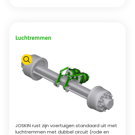
Български
Eesti keel
Luchtremmen
Slovenija
Lietuvių kalba
Česká republika
Srpski
JOSKIN rust zijn voertuigen standaard uit met
luchtremmen met dubbel circuit (rode en
Yкраїнська мова