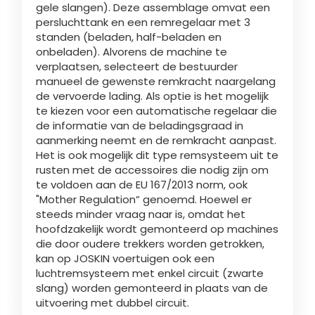
gele slangen). Deze assemblage omvat een
persluchttank en een remregelaar met 3
standen (beladen, half-beladen en
ελληνικά
onbeladen). Alvorens de machine te
verplaatsen, selecteert de bestuurder
manueel de gewenste remkracht naargelang
Svenska
de vervoerde lading. Als optie is het mogelijk
te kiezen voor een automatische regelaar die
de informatie van de beladingsgraad in
한국의
aanmerking neemt en de remkracht aanpast.
Het is ook mogelijk dit type remsysteem uit te
rusten met de accessoires die nodig zijn om
日本語
te voldoen aan de EU 167/2013 norm, ook
"Mother Regulation” genoemd. Hoewel er
steeds minder vraag naar is, omdat het
hoofdzakelijk wordt gemonteerd op machines
中文
die door oudere trekkers worden getrokken,
kan op JOSKIN voertuigen ook een
luchtremsysteem met enkel circuit (zwarte
Português
slang) worden gemonteerd in plaats van de
uitvoering met dubbel circuit.