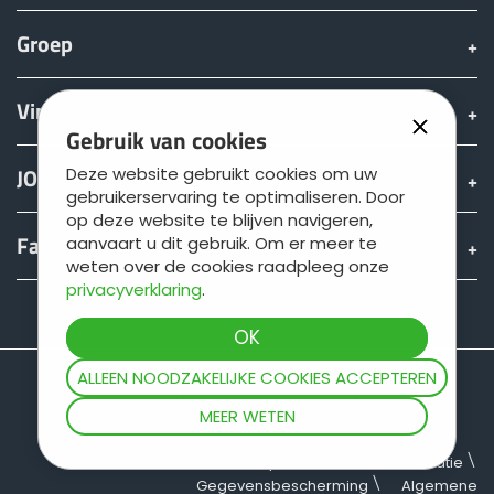
Türk
Groep
العربية
Vinden & Kopen
Gebruik van cookies
رسید ن
JOSKIN wereld
Deze website gebruikt cookies om uw
gebruikerservaring te optimaliseren. Door
op deze website te blijven navigeren,
Fan shop
aanvaart u dit gebruik. Om er meer te
weten over de cookies raadpleeg onze
privacyverklaring
.
Teamviewer
ALLEEN NOODZAKELIJKE COOKIES ACCEPTEREN
MEER WETEN
Sitemap
Juridische informatie
Gegevensbescherming
Algemene