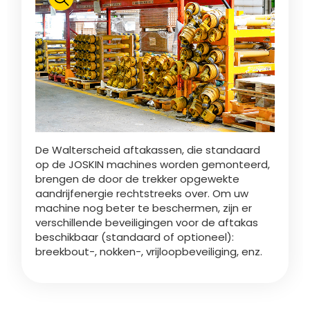
Polski
FAN SHOP
Brochure downladen
Italiano
PARTS BOOK
De Walterscheid aftakassen, die standaard
Dansk
op de JOSKIN machines worden gemonteerd,
JOBS
brengen de door de trekker opgewekte
aandrijfenergie rechtstreeks over. Om uw
Română
machine nog beter te beschermen, zijn er
verschillende beveiligingen voor de aftakas
CONTACT
beschikbaar (standaard of optioneel):
breekbout-, nokken-, vrijloopbeveiliging, enz.
Suomi
MyJOSKIN
Magyar