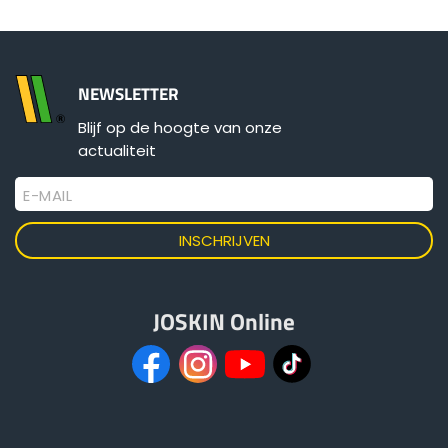
Български
NEWSLETTER
Eesti keel
Blijf op de hoogte van onze
actualiteit
Slovenija
E-MAIL
Lietuvių kalba
Česká republika
JOSKIN Online
Srpski
Yкраїнська мова