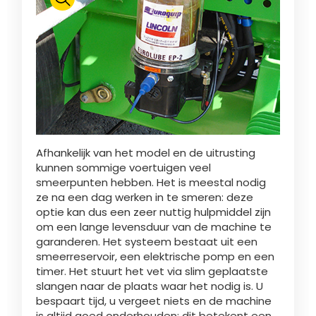
Polski
FAN SHOP
Brochure downladen
Italiano
PARTS BOOK
Afhankelijk van het model en de uitrusting
Dansk
kunnen sommige voertuigen veel
JOBS
smeerpunten hebben. Het is meestal nodig
ze na een dag werken in te smeren: deze
Română
optie kan dus een zeer nuttig hulpmiddel zijn
om een lange levensduur van de machine te
CONTACT
garanderen. Het systeem bestaat uit een
smeerreservoir, een elektrische pomp en een
Suomi
timer. Het stuurt het vet via slim geplaatste
slangen naar de plaats waar het nodig is. U
bespaart tijd, u vergeet niets en de machine
MyJOSKIN
Magyar
is altijd goed onderhouden: dit betekent een