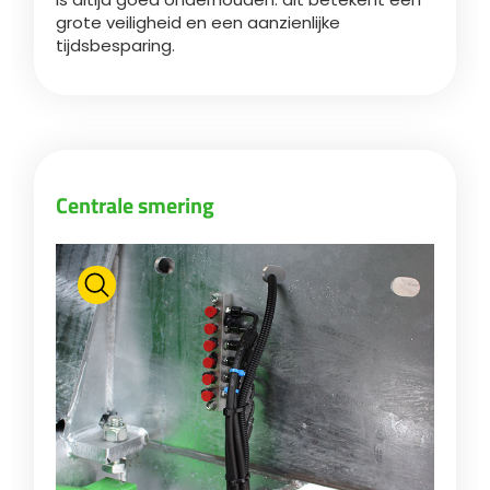
grote veiligheid en een aanzienlijke
tijdsbesparing.
Български
Eesti keel
Slovenija
Centrale smering
Lietuvių kalba
Česká republika
Srpski
Yкраїнська мова