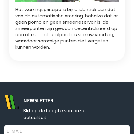
Het werkingsprincipe is bijna identiek aan dat
van de automatische smering, behalve dat er
ελληνικά
geen pomp en geen smeerreservoir is: de
smeerpunten zijn gewoon gecentraliseerd op
één of meer sleutelposities van uw voertuig,
Svenska
waardoor sommige punten niet vergeten
kunnen worden.
한국의
日本語
中文
NEWSLETTER
Blijf op de hoogte van onze
Português
actualiteit
E-MAIL