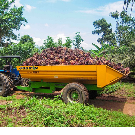
Български
Eesti keel
Slovenija
Lietuvių kalba
Česká republika
Srpski
Yкраїнська мова