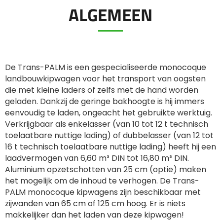
ALGEMEEN
ελληνικά
Svenska
De Trans-PALM is een gespecialiseerde monocoque
landbouwkipwagen voor het transport van oogsten
die met kleine laders of zelfs met de hand worden
한국의
geladen. Dankzij de geringe bakhoogte is hij immers
eenvoudig te laden, ongeacht het gebruikte werktuig.
Verkrijgbaar als enkelasser (van 10 tot 12 t technisch
日本語
toelaatbare nuttige lading) of dubbelasser (van 12 tot
16 t technisch toelaatbare nuttige lading) heeft hij een
laadvermogen van 6,60 m³ DIN tot 16,80 m³ DIN.
中文
Aluminium opzetschotten van 25 cm (optie) maken
het mogelijk om de inhoud te verhogen. De Trans-
PALM monocoque kipwagens zijn beschikbaar met
Português
zijwanden van 65 cm of 125 cm hoog. Er is niets
makkelijker dan het laden van deze kipwagen!