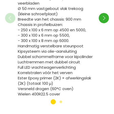
Speci
veerbladen
Ø 50 mm vastgebout vlak trekoog
PALM
(kleine schroefplaat)
JOSKIN
Breedte van het chassis: 900 mm
vastge
Chassis in profielbuizen:
Parabo
- 250 x 100 x 6 mm op 4500 en 5000,
- 300 x 100 x 6 mm op 5500,
- 300 x 100 x 8 mm op 6000.
Handmatig verstelbare steunpoot
Kipsysteem via olie-aansluiting
Dubbel schommelframe voor kipcilinder
Luchtremmen met dubbel circuit
Full LED vrachtwagenverlichting
Korrelstralen vóór het verven
Ester Epoxy primer (2K) + afwerkingslak
(2K) (totaal: 100 µ)
Versneld drogen (60°C oven)
Wielen 400R22.5 cover