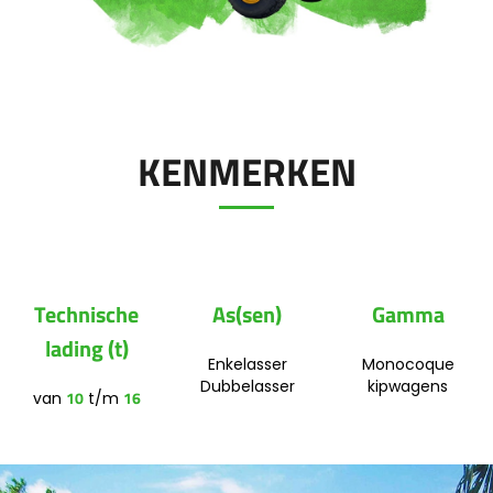
Polski
FAN SHOP
Brochure downladen
KENMERKEN
Italiano
PARTS BOOK
Dansk
JOBS
Technische
As(sen)
Gamma
Română
lading (t)
Enkelasser
Monocoque
CONTACT
Dubbelasser
kipwagens
10
16
van
t/m
Suomi
MyJOSKIN
Magyar