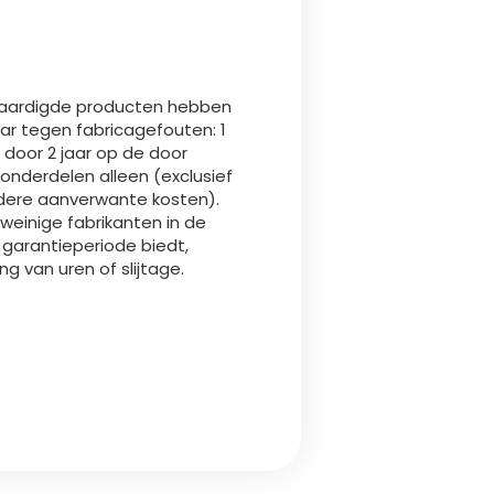
Български
Lietuvių kalba
rvaardigde producten hebben
aar tegen fabricagefouten: 1
Yкраїнська мова
d door 2 jaar op de door
onderdelen alleen (exclusief
dere aanverwante kosten).
한국의
weinige fabrikanten in de
 garantieperiode biedt,
g van uren of slijtage.
Português
رسید ن