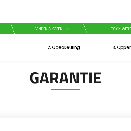
Kies uw taal
VINDEN & KOPEN
JOSKIN WERE
English
2. Goedkeuring
3. Opper
Español
GARANTIE
Brochure downladen
Dansk