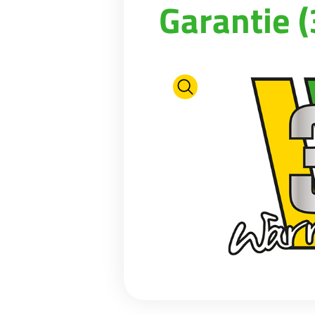
Garantie (
WEIDE-ONDERHOUD
NIEUWS
Suomi
WATERTANKS EN BAKKEN
VIRTUELE SHOWROOM
RIOLERINGSWAGENS
FABRIEKSRONDLEIDING
Eesti keel
MESTMIXERS
VIRTUELE STAND
Česká republika
ελληνικά
日本語
Türk