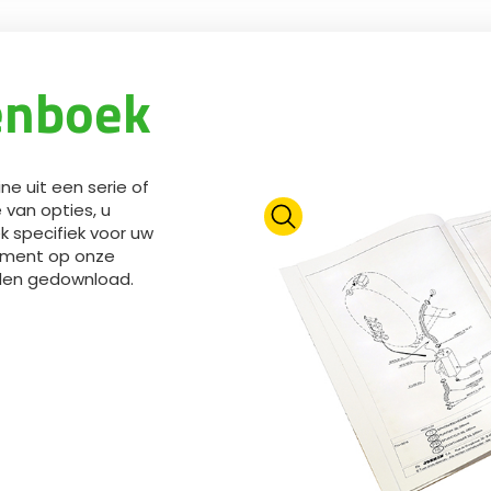
enboek
e uit een serie of
 van opties, u
 specifiek voor uw
moment op onze
den gedownload.