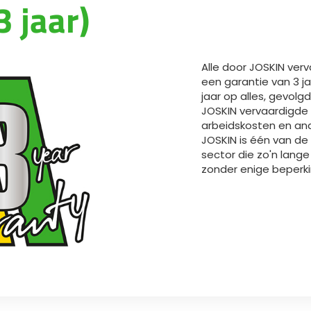
3 jaar)
Magyar
Slovenija
Alle door JOSKIN ve
een garantie van 3 j
Srpski
jaar op alles, gevolg
JOSKIN vervaardigde 
arbeidskosten en an
Svenska
JOSKIN is één van de 
sector die zo'n lange
zonder enige beperkin
中文
العربية