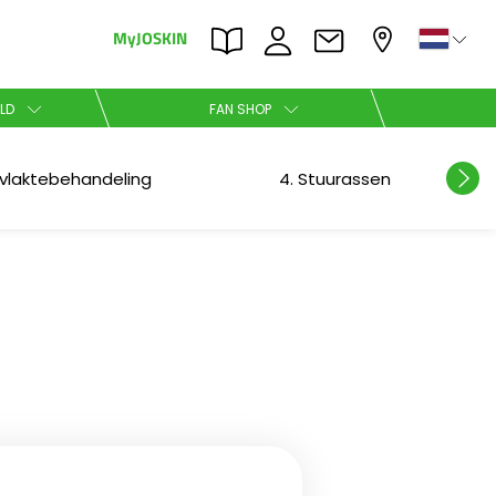
MyJOSKIN
×
×
LD
FAN SHOP
Nederlands
vlaktebehandeling
4. Stuurassen
Polski
Română