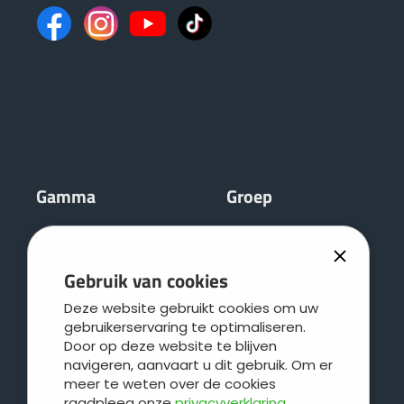
Gamma
Groep
Mengmesttanks
JOSKIN
Verspreidingswerktuigen
DistriTECH
Gebruik van cookies
Stalmeststrooiers
Regionale service
Deze website gebruikt cookies om uw
Kipwagens
Leboulch
gebruikerservaring te optimaliseren.
Polyvalente uitdraaiwagens
JOSKIN galva
Door op deze website te blijven
navigeren, aanvaart u dit gebruik. Om er
Silagewagens
JOSKIN logistiek
meer te weten over de cookies
Balenwagens en diepladers
Contact
raadpleeg onze
privacyverklaring
.