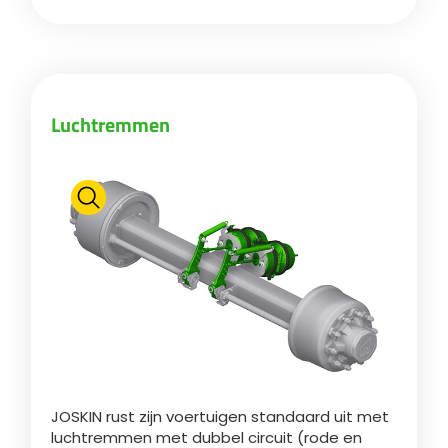
Български
Eesti keel
Luchtremmen
Slovenija
Lietuvių kalba
Česká republika
Srpski
JOSKIN rust zijn voertuigen standaard uit met
luchtremmen met dubbel circuit (rode en
Yкраїнська мова