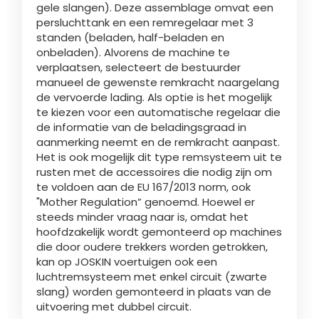
gele slangen). Deze assemblage omvat een
persluchttank en een remregelaar met 3
standen (beladen, half-beladen en
ελληνικά
onbeladen). Alvorens de machine te
verplaatsen, selecteert de bestuurder
manueel de gewenste remkracht naargelang
Svenska
de vervoerde lading. Als optie is het mogelijk
te kiezen voor een automatische regelaar die
de informatie van de beladingsgraad in
한국의
aanmerking neemt en de remkracht aanpast.
Het is ook mogelijk dit type remsysteem uit te
rusten met de accessoires die nodig zijn om
日本語
te voldoen aan de EU 167/2013 norm, ook
"Mother Regulation” genoemd. Hoewel er
steeds minder vraag naar is, omdat het
hoofdzakelijk wordt gemonteerd op machines
中文
die door oudere trekkers worden getrokken,
kan op JOSKIN voertuigen ook een
luchtremsysteem met enkel circuit (zwarte
Português
slang) worden gemonteerd in plaats van de
uitvoering met dubbel circuit.