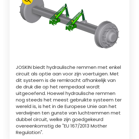
Polski
FAN SHOP
Brochure downladen
Italiano
PARTS BOOK
JOSKIN biedt hydraulische remmen met enkel
Dansk
circuit als optie aan voor zijn voertuigen. Met
JOBS
dit systeem is de remkracht afhankelijk van
de druk die op het rempedaal wordt
Română
uitgeoefend. Hoewel hydraulische remmen
nog steeds het meest gebruikte systeem ter
CONTACT
wereld is, is het in de Europese Unie aan het
verdwijnen ten gunste van luchtremmen met
Suomi
dubbel circuit, welke zijn goedgekeurd
overeenkomstig de "EU 167/2013 Mother
Regulation".
MyJOSKIN
Magyar