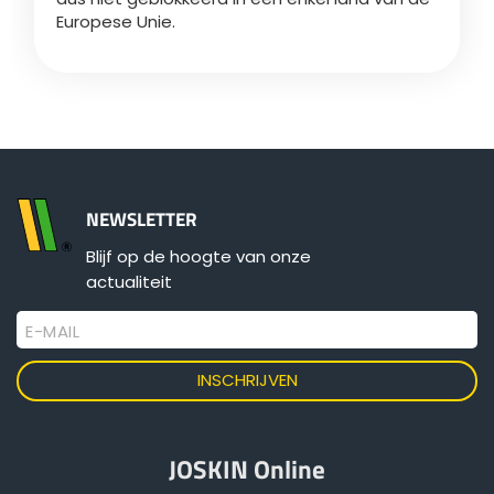
Europese Unie.
Български
Eesti keel
Slovenija
NEWSLETTER
Blijf op de hoogte van onze
Lietuvių kalba
actualiteit
E-MAIL
Česká republika
Srpski
JOSKIN Online
Yкраїнська мова