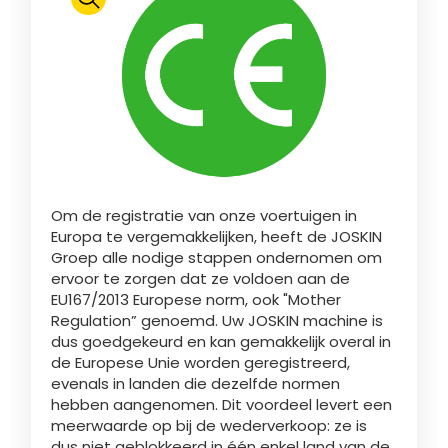
Polski
FAN SHOP
Brochure downladen
Italiano
PARTS BOOK
Om de registratie van onze voertuigen in
Dansk
Europa te vergemakkelijken, heeft de JOSKIN
JOBS
Groep alle nodige stappen ondernomen om
ervoor te zorgen dat ze voldoen aan de
Română
EU167/2013 Europese norm, ook "Mother
Regulation” genoemd. Uw JOSKIN machine is
CONTACT
dus goedgekeurd en kan gemakkelijk overal in
de Europese Unie worden geregistreerd,
Suomi
evenals in landen die dezelfde normen
hebben aangenomen. Dit voordeel levert een
meerwaarde op bij de wederverkoop: ze is
MyJOSKIN
Magyar
dus niet geblokkeerd in één enkel land van de