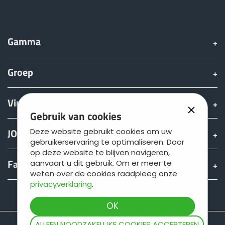
Türk
العربية
Gamma
Groep
رسید ن
Vinden & Kopen
Gebruik van cookies
JOSKIN wereld
Deze website gebruikt cookies om uw
gebruikerservaring te optimaliseren. Door
op deze website te blijven navigeren,
Fan shop
aanvaart u dit gebruik. Om er meer te
weten over de cookies raadpleeg onze
privacyverklaring
.
Teamviewer
ALLEEN NOODZAKELIJKE COOKIES ACCEPTEREN