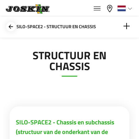
×
×
Menu
Kies uw taal
SILO-SPACE2 - STRUCTUUR EN CHASSIS
Français
SILO-SPACE2 - Chassis en subchassis (structuur
STRUCTUUR EN
van de onderkant van de laadbak) volledig
GAMMA
gegalvaniseerd
CHASSIS
English
SILO-SPACE2 - Conische laadbak
GROEP
Nederlands
SILO-SPACE2 - Laadbak vastegbout
Deutsch
VINDEN & KOPEN
SILO-SPACE2 - Hydraulische achterdeur met
SILO-SPACE2 - Chassis en subchassis
grote opening
Español
(structuur van de onderkant van de
JOSKIN WERELD