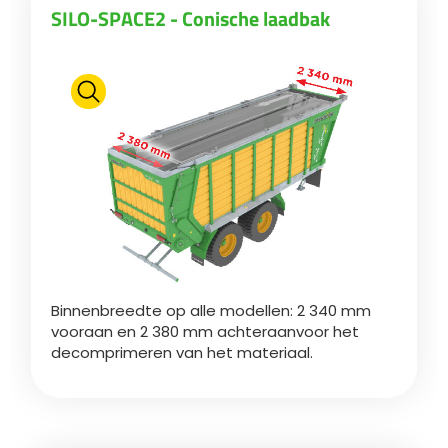
SILO-SPACE2 - Conische laadbak
SILO-SPACE2 - Uitgebalanceerde doseerwalsen
Български
Eesti keel
Slovenija
Lietuvių kalba
Binnenbreedte op alle modellen: 2 340 mm
Česká republika
vooraan en 2 380 mm achteraanvoor het
decomprimeren van het materiaal.
Srpski
Yкраїнська мова