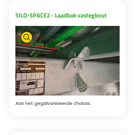
SILO-SPACE2 - Laadbak vastegbout
ελληνικά
Svenska
한국의
日本語
中文
Aan het gegalvaniseerde chassis.
Português